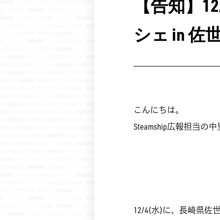
【告知】1
シェ in
こんにちは。
Steamship広報担当の
12/4(水)に、長崎