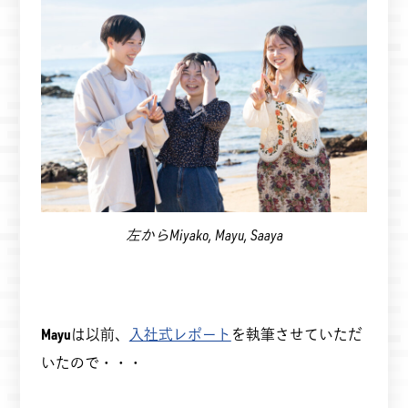
左からMiyako, Mayu, Saaya
Mayu
は以前、
入社式レポート
を執筆させていただ
いたので・・・