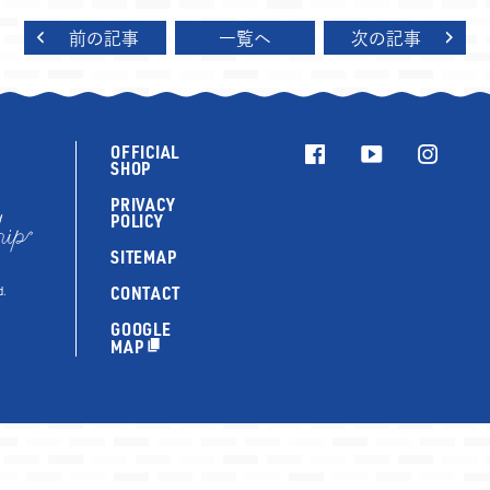
前の記事
一覧へ
次の記事
OFFICIAL
SHOP
PRIVACY
POLICY
SITEMAP
CONTACT
d.
GOOGLE
MAP