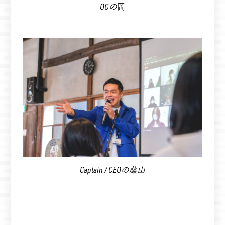
OGの
岡
Captain / CEOの藤山