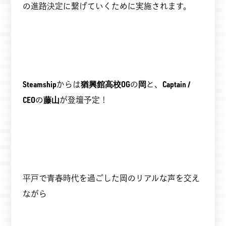
の進路決定に繋げていくために実施されます。
Steamship
からは
猶興館高校OG
の
岡
と、
Captain /
CEO
の
藤山
が登壇予定！
平戸で青春時代を過ごした岡のリアルな声を交え
ながら