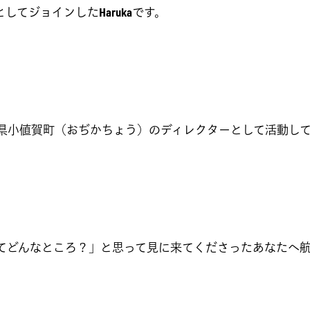
生としてジョインした
Haruka
です。
県小値賀町（おぢかちょう）のディレクターとして活動し
hipってどんなところ？」と思って見に来てくださったあなた